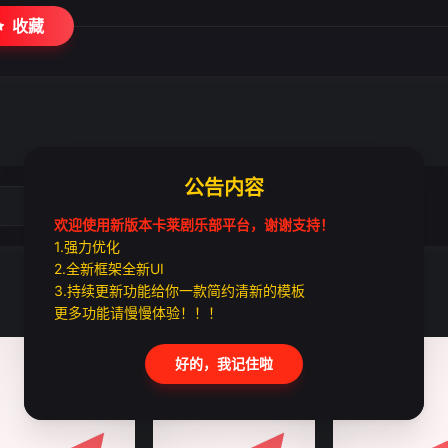
收藏
公告内容
欢迎使用新版本卡莱剧乐部平台，谢谢支持！
1.强力优化
2.全新框架全新UI
3.持续更新功能给你一款简约清新的模板
更多功能请慢慢体验！！！
好的，我记住啦