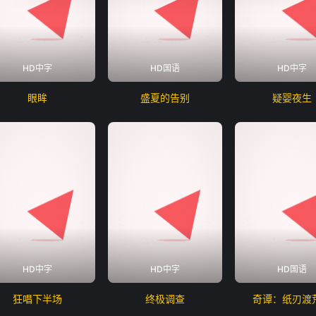
HD中字
HD国语
HD中字
眼眸
盛夏的告别
疑婴夜生
HD中字
HD中字
HD国语
狂唱下半场
终极调查
奇谭：纸刃渡