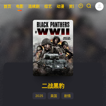
首页
电影
连续剧
综艺
动漫
资讯
明星
周表
我的观影记录
暂无观看影片的记录
二战黑豹
2025
美国
剧情