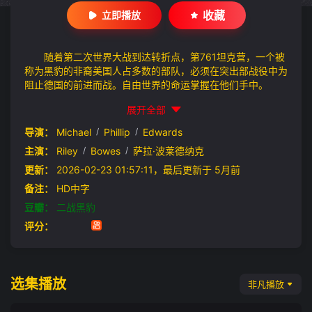
收藏
立即播放
随着第二次世界大战到达转折点，第761坦克营，一个被
称为黑豹的非裔美国人占多数的部队，必须在突出部战役中为
阻止德国的前进而战。自由世界的命运掌握在他们手中。
展开全部
导演：
Michael
/
Phillip
/
Edwards
主演：
Riley
/
Bowes
/
萨拉·波莱德纳克
更新：
2026-02-23 01:57:11，最后更新于 5月前
备注：
HD中字
豆瓣：
二战黑豹
评分：
选集播放
非凡播放