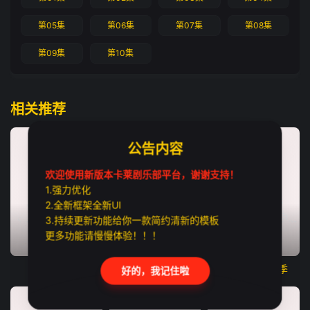
第05集
第06集
第07集
第08集
第09集
第10集
相关推荐
公告内容
欢迎使用新版本卡莱剧乐部平台，谢谢支持！
1.强力优化
2.全新框架全新UI
3.持续更新功能给你一款简约清新的模板
更多功能请慢慢体验！！！
更新至第02集
更新至第01集
更新至第01集
三人行2026
贝尼多姆命案
谜探休格第二季
好的，我记住啦