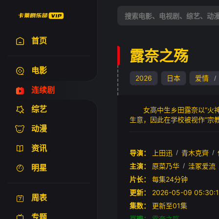
首页
露奈之殇
电影
2026
日本
爱情
/
连续剧
综艺
女高中生乡田露奈以“火神之
生意，因此在学校被视作“宗
动漫
并对其产生爱意，但“神之子
徒生意展开复仇。故事不仅描
资讯
人性悬疑剧。本剧改编自意志
导演：
上田迅
/
青木克齊
/
主演：
原菜乃华
/
洼冢爱流
明星
片长：
每集24分钟
更新：
2026-05-09 05:
周表
集数：
更新至01集
专题
豆瓣：
露奈之殇