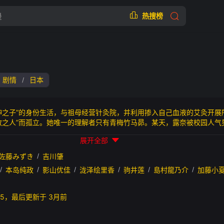
热搜榜
剧情
日本
/
子”的身份生活，与祖母经营针灸院，并利用掺入自己血液的艾灸开展所
教之人”而孤立。她唯一的理解者只有青梅竹马昴。某天，露奈被校园人气
不得恋爱”的束缚让她陷入挣扎。告白失败后身心崩溃的露奈认定自己被玩
展开全部
绘少女扭曲而纯粹的初恋，也逐步迈向更残酷的社会篇章，展开一场兼具
強ナツ子的同名原著漫画。
佐藤みずき
/
吉川肇
/
本岛纯政
/
影山优佳
/
泷泽绘里香
/
驹井莲
/
島村龍乃介
/
加藤小
30:15，最后更新于 3月前