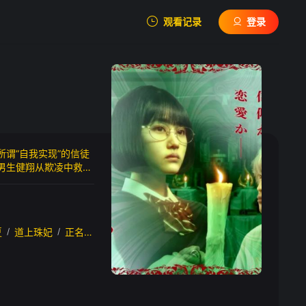
观看记录
登录
我的观影记录
谓“自我实现”的信徒
暂无观看影片的记录
男生健翔从欺凌中救下
弄，决意将健翔拉入信
爱情、宗教与复仇的
夏
/
道上珠妃
/
正名仆蔵
/
根岸季衣