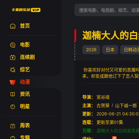
首页
迦楠大人的白
电影
2026
日本
日韩动
连续剧
综艺
你喜欢好对付又可爱的恶魔吗
来，却变成跟他订下了恋人契
动漫
真恶魔好对付又可爱的初恋爱
资讯
导演：
室谷靖
主演：
古贺葵
/
山下诚一郎
明星
更新：
2026-06-21 04:
连载：
更新至第01集
周表
豆瓣：
迦楠大人的白给是恶
专题
评分：