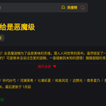
热搜榜
给是恶魔级
漫
？女恶魔迦楠为了品尝美味的灵魂，潜入人间世界的高中。虽然锁定了
约？可是根本没谈过恋爱的迦楠，一直接触到未知的感情！酸酸甜甜的青
情喜剧，开始啰！
展开全部
/
铃代纱弓
/
河濑茉希
/
七濑彩夏
/
和泉风花
/
远野光
/
南条爱乃
/
30:06，最后更新于 1月前
魔级