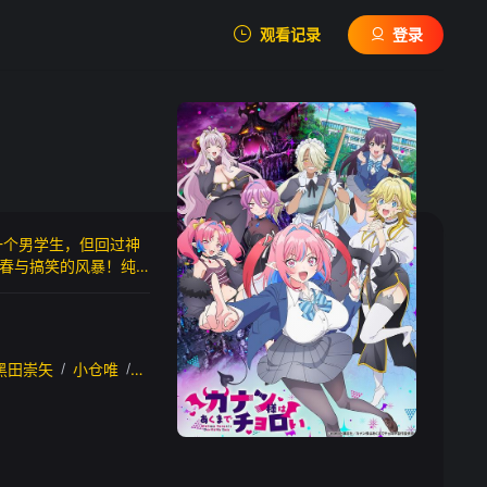
观看记录
登录
我的观影记录
一个男学生，但回过神
暂无观看影片的记录
春与搞笑的风暴！纯
黑田崇矢
/
小仓唯
/
竹达彩奈
/
小林优