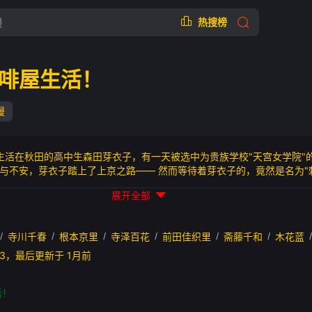
热搜榜
啡屋生活！
漫
生活在秋田的高中生森田芽衣子，有一天被选中为贵族学校"天宫女学院"
与不安，芽衣子踏上了上京之路—— 然而等待着芽衣子的，竟然是名为"
的漫画咖啡厅里，与个性丰富的室友们一同，以"奉献活动"的名义工作！
展开全部
活，拉开了序幕！
/
寺川千春
/
根本京里
/
寺泽百花
/
前田佳织里
/
斋藤千和
/
木花蓝
/
30:03，最后更新于 1月前
活！