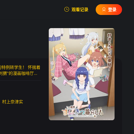
观看记录
登录
我的观影记录
的特例转学生！ 怀揣着
暂无观看影片的记录
刺猬"的漫画咖啡厅！
？ 就这样，芽衣子那
村上奈津实