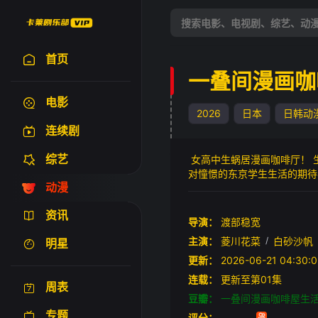
首页
一叠间漫画咖
电影
2026
日本
日韩动
连续剧
综艺
女高中生蜗居漫画咖啡厅！ 
对憧憬的东京学生生活的期待
动漫
她将在这间兼具学生宿舍功能
略带奇妙的蜗居漫画咖啡厅生
资讯
导演：
渡部稳宽
主演：
菱川花菜
/
白砂沙帆
明星
更新：
2026-06-21 04:
连载：
更新至第01集
周表
豆瓣：
一叠间漫画咖啡屋生
专题
评分：