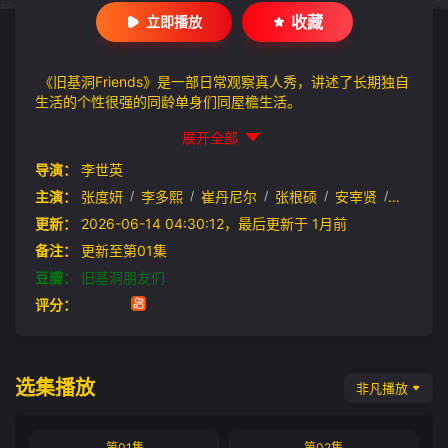
收藏
立即播放
《旧基洞Friends》是一部日常观察真人秀，讲述了长期独自
生活的个性很强的同龄单身们同屋檐生活。
展开全部
导演：
李世英
主演：
张度妍
/
李多熙
/
崔丹尼尔
/
张根硕
/
安宰贤
/
景收真
更新：
2026-06-14 04:30:12，最后更新于 1月前
备注：
更新至第01集
豆瓣：
旧基洞朋友们
评分：
选集播放
非凡播放
第01集
第02集