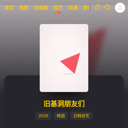
首页
电影
连续剧
综艺
动漫
资讯
明星
周表
我的观影记录
暂无观看影片的记录
旧基洞朋友们
2026
韩国
日韩综艺