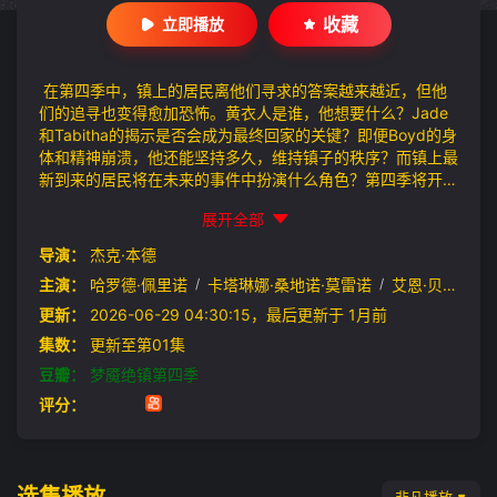
收藏
立即播放
在第四季中，镇上的居民离他们寻求的答案越来越近，但他
们的追寻也变得愈加恐怖。黄衣人是谁，他想要什么？Jade
和Tabitha的揭示是否会成为最终回家的关键？即便Boyd的身
体和精神崩溃，他还能坚持多久，维持镇子的秩序？而镇上最
新到来的居民将在未来的事件中扮演什么角色？第四季将开启
一些门，而镇上的一些人最终会希望这些门本该永远关闭。
展开全部
导演：
杰克·本德
主演：
哈罗德·佩里诺
/
卡塔琳娜·桑地诺·莫雷诺
/
艾恩·贝利
/
汉
更新：
2026-06-29 04:30:15，最后更新于 1月前
集数：
更新至第01集
豆瓣：
梦魇绝镇第四季
评分：