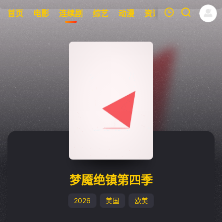
首页
电影
连续剧
综艺
动漫
资讯
明星
周表
我的观影记录
暂无观看影片的记录
梦魇绝镇第四季
2026
美国
欧美