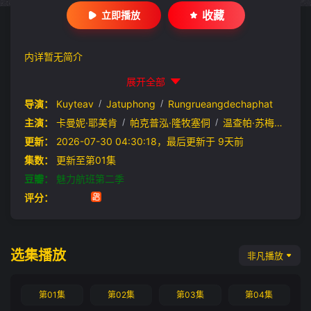
收藏
立即播放
内详暂无简介
展开全部
导演：
Kuyteav
/
Jatuphong
/
Rungrueangdechaphat
主演：
卡曼妮·耶美肯
/
帕克普泓·隆牧塞侗
/
温查帕·苏梅提固
/
更新：
2026-07-30 04:30:18，最后更新于 9天前
集数：
更新至第01集
豆瓣：
魅力航班第二季
评分：
选集播放
非凡播放
第01集
第02集
第03集
第04集