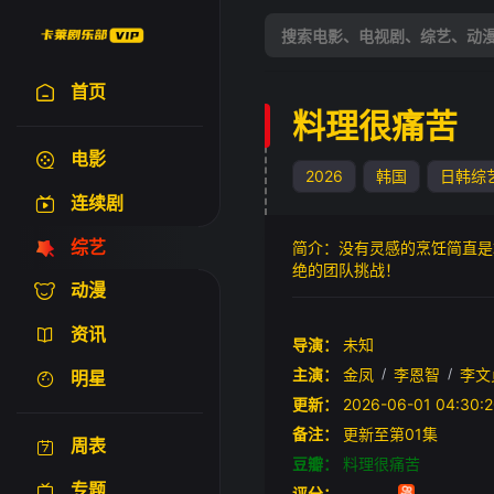
首页
料理很痛苦
电影
2026
韩国
日韩综
连续剧
综艺
简介：没有灵感的烹饪简直是
绝的团队挑战！
动漫
资讯
导演：
未知
主演：
金凤
/
李恩智
/
李文
明星
更新：
2026-06-01 04:
备注：
更新至第01集
周表
豆瓣：
料理很痛苦
专题
评分：