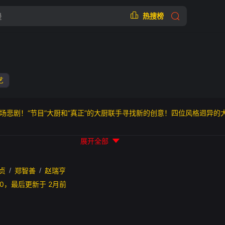
热搜榜
艺
场悲剧！“节目”大厨和“真正”的大厨联手寻找新的创意！四位风格迥异的
展开全部
贞
/
郑智善
/
赵瑞亨
30:20，最后更新于 2月前