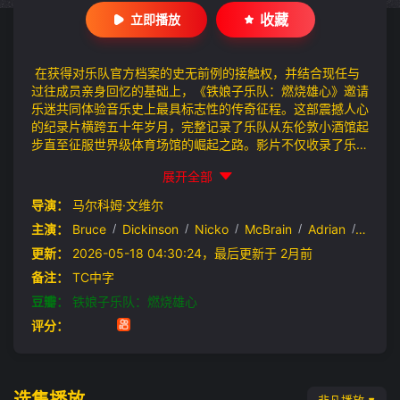
收藏
立即播放
在获得对乐队官方档案的史无前例的接触权，并结合现任与
过往成员亲身回忆的基础上，《铁娘子乐队：燃烧雄心》邀请
乐迷共同体验音乐史上最具标志性的传奇征程。这部震撼人心
的纪录片横跨五十年岁月，完整记录了乐队从东伦敦小酒馆起
步直至征服世界级体育场馆的崛起之路。影片不仅收录了乐队
成员及哈维尔·巴登、拉尔斯·乌尔里希、查克·D等特邀嘉宾的
展开全部
独家访谈，更首度呈现传奇吉祥物艾迪的全新动画篇章，为观
众开启一扇难得一窥的窗口，深入展现铁娘子乐队始终如一的
导演：
马尔科姆·文维尔
艺术坚守与遍布全球的铁杆乐迷军团之间不可撼动的精神纽
主演：
Bruce
/
Dickinson
/
Nicko
/
McBrain
/
Adrian
/
Smith
带。
更新：
2026-05-18 04:30:24，最后更新于 2月前
备注：
TC中字
豆瓣：
铁娘子乐队：燃烧雄心
评分：