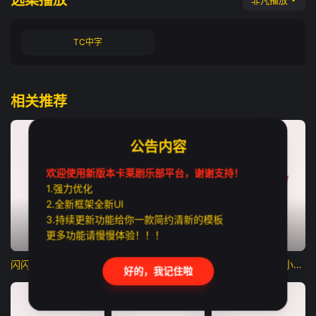
选集播放
非凡播放
TC中字
相关推荐
公告内容
欢迎使用新版本卡莱剧乐部平台，谢谢支持！
1.强力优化
2.全新框架全新UI
3.持续更新功能给你一款简约清新的模板
更多功能请慢慢体验！！！
更新至第04集
已完结
HD中字
闪闪的儿科医生第四季
寻迹庞贝古城：与汤姆·希德勒斯顿同行
改变西班牙的48小时：恐怖组织人质事件
好的，我记住啦