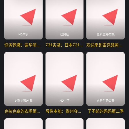
HD中字
已完结
更新至第02集
惊涛梦魇：豪华邮轮沉没事件
731实录：日本731部队新罪证披露
欢迎来到雷克瑟姆第五季
更新至第04集
HD中字
更新至第07集
克拉克森的农场第五季
母性本能：得州夺胎案
了不起的妈妈第二季