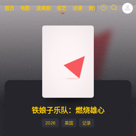
首页
电影
连续剧
综艺
动漫
资讯
明星
周表
我的观影记录
暂无观看影片的记录
铁娘子乐队：燃烧雄心
2026
美国
记录