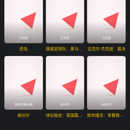
已完结
已完结
已完结
虎岛
挪威足球队：黑马之路
迈克尔·杰克逊：裁决
更新至第04集
HD中字
HD中字
纳达尔
体坛秘史：英国篇：利物浦的伊斯坦布尔奇迹
致命撞击：青春情杀案