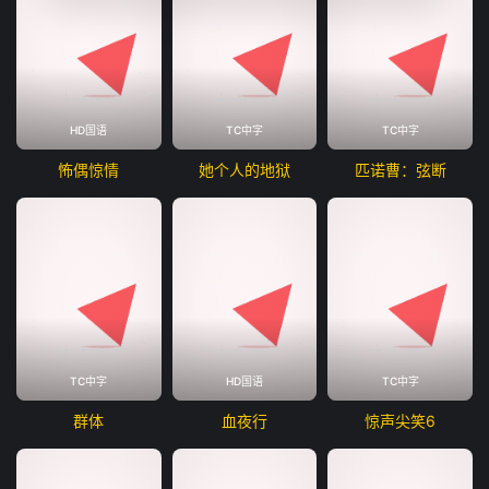
HD国语
TC中字
TC中字
怖偶惊情
她个人的地狱
匹诺曹：弦断
TC中字
HD国语
TC中字
群体
血夜行
惊声尖笑6