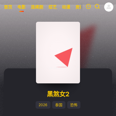
首页
电影
连续剧
综艺
动漫
资讯
明星
周表
我的观影记录
暂无观看影片的记录
黑煞女2
2026
泰国
恐怖