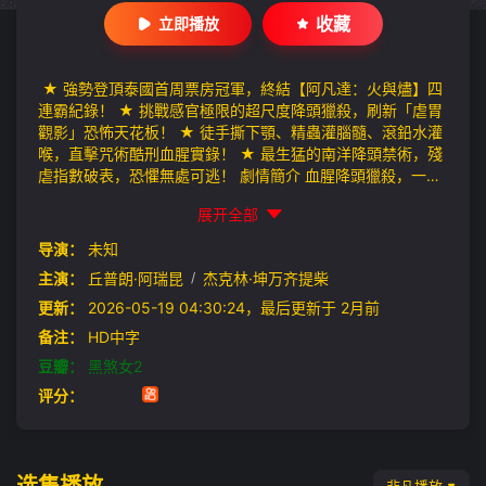
收藏
立即播放
★ 強勢登頂泰國首周票房冠軍，終結【阿凡達：火與燼】四
連霸紀錄！ ★ 挑戰感官極限的超尺度降頭獵殺，刷新「虐胃
觀影」恐怖天花板！ ★ 徒手撕下顎、精蟲灌腦髓、滾鉛水灌
喉，直擊咒術酷刑血腥實錄！ ★ 最生猛的南洋降頭禁術，殘
虐指數破表，恐懼無處可逃！ 劇情簡介 血腥降頭獵殺，一個
都別想跑… 出生自帶詛咒的潘娜（丘普朗阿瑞昆 飾）順利考
展开全部
取大學，原以為能埋葬過去、重啟新生。怎知她和好友小敏
（萍瑪達柴莎索恩 飾）竟在新生活動後，慘遭六名學長姐殘
导演：
未知
酷霸凌。在導師制止後，對方反而變本加厲，私下求助降頭師
主演：
丘普朗·阿瑞昆
/
杰克林·坤万齐提柴
施以致命巫術，卻意外喚醒潛藏在潘娜體內的「三眼神」邪
力。獵人與獵物身份瞬間反轉。覺醒後的潘娜，信手捻來皆是
更新：
2026-05-19 04:30:24，最后更新于 2月前
索命降術，以牙還牙展開血色清算。一場終極獵殺就此引爆，
备注：
HD中字
誰也別想活著離開這場血色祭典！
豆瓣：
黑煞女2
评分：