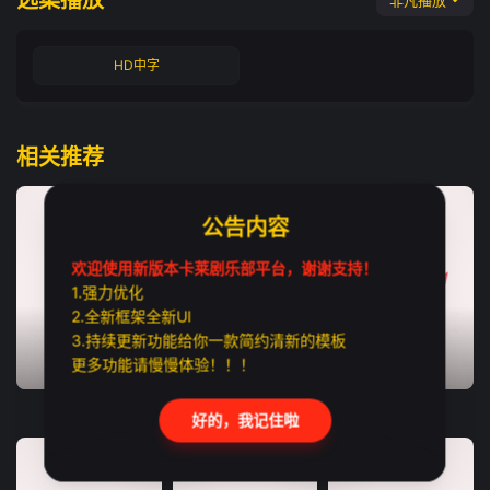
选集播放
非凡播放
HD中字
相关推荐
公告内容
欢迎使用新版本卡莱剧乐部平台，谢谢支持！
1.强力优化
2.全新框架全新UI
3.持续更新功能给你一款简约清新的模板
更多功能请慢慢体验！！！
TC中字
HD中字
TC中字
猛尸一家亲
恶魔之口
利未记
好的，我记住啦