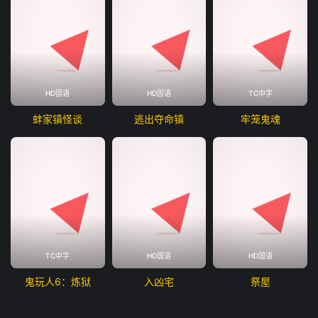
HD国语
HD国语
TC中字
蚌家镇怪谈
逃出夺命镇
牢笼鬼魂
TC中字
HD国语
HD国语
鬼玩人6：炼狱
入凶宅
祭屋