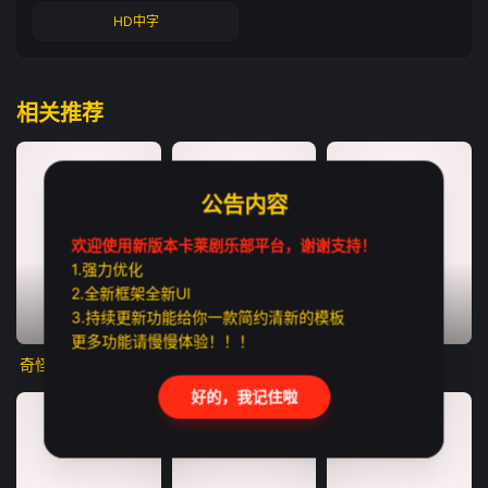
HD中字
相关推荐
公告内容
欢迎使用新版本卡莱剧乐部平台，谢谢支持！
1.强力优化
2.全新框架全新UI
3.持续更新功能给你一款简约清新的模板
HD中字
HD中字
HD国语
更多功能请慢慢体验！！！
奇怪的零食店钱天堂
眼眸
盛夏的告别
好的，我记住啦