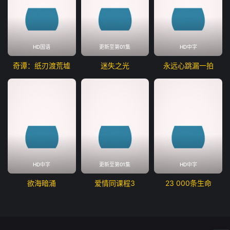
HD国语
更新至第01集
HD中字
奇谭：纸刃渡荒墟
迷失之光
永远心跳漏一拍
HD中字
更新至第01集
HD中字
欲海暗涌
爱情同课程3
23 000条生命