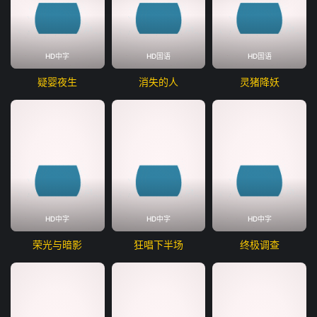
HD中字
HD国语
HD国语
疑婴夜生
消失的人
灵猪降妖
HD中字
HD中字
HD中字
荣光与暗影
狂唱下半场
终极调查