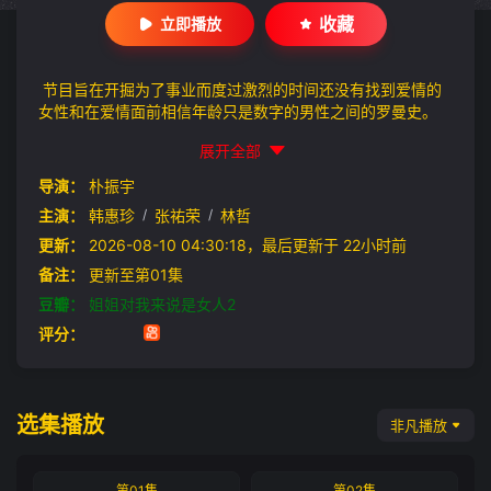
收藏
立即播放
节目旨在开掘为了事业而度过激烈的时间还没有找到爱情的
女性和在爱情面前相信年龄只是数字的男性之间的罗曼史。
展开全部
导演：
朴振宇
主演：
韩惠珍
/
张祐荣
/
林哲
更新：
2026-08-10 04:30:18，最后更新于 22小时前
备注：
更新至第01集
豆瓣：
姐姐对我来说是女人2
评分：
选集播放
非凡播放
第01集
第02集