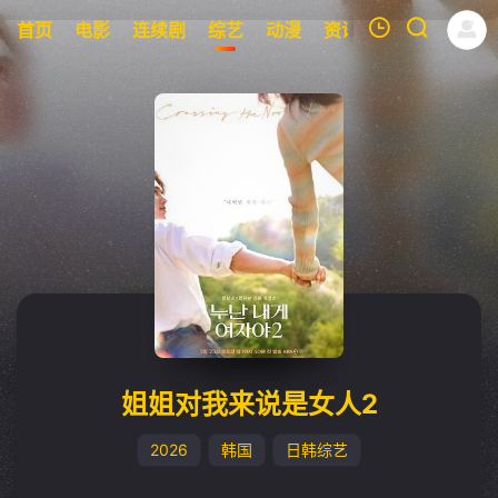
首页
电影
连续剧
综艺
动漫
资讯
明星
周表
我的观影记录
暂无观看影片的记录
姐姐对我来说是女人2
2026
韩国
日韩综艺