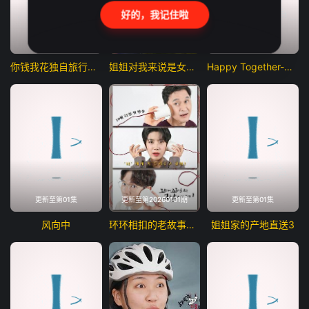
好的，我记住啦
更新至第01集
更新至第01集
更新至第01集
你钱我花独自旅行第五季
姐姐对我来说是女人2
Happy Together-不是一个人真好
更新至第01集
更新至第20260101期
更新至第01集
风向中
环环相扣的老故事第四季
姐姐家的产地直送3