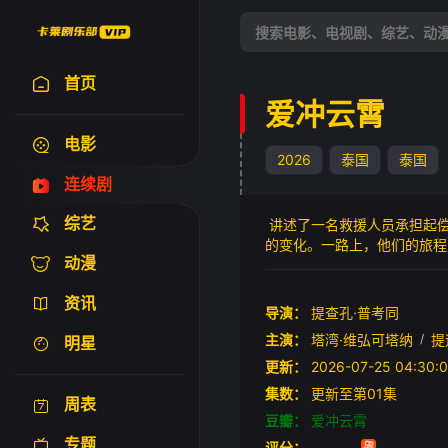
首页
爱冲云霄
电影
2026
泰国
泰国
连续剧
综艺
讲述了一名救援人员承担起偿
的变化。一路上，他们的旅程点燃了他们之间
动漫
ty of repaying a debt owed 
is help to investigate wheth
资讯
between them.
导演：
提查孔·普考同
主演：
塔湾·维弘可塔纳
/
提
明星
更新：
2026-07-25 04:
集数：
更新至第01集
周表
豆瓣：
爱冲云霄
专题
评分：