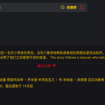
热搜榜
还一名空少债务的责任。当空少要求他帮助调查他的男朋友是否出轨时
意想不到的浪漫。 The story follows a rescuer who takes on 
to a flight attendant. Things take an unexpected turn when the flight
展开全部
er his boyfriend is cheating. Along the way, their journey ignites a
迪蓬·德查阿派坤
/
抔米提·米弯投瓦兰
/
布·米帕迪
/
纳塔里·瓦拉功勒希
30:06，最后更新于 14天前