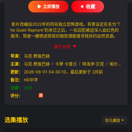
收藏
立即播放
影片改编自2022年的同名独立恐怖游戏。背景设定在名为“T
he Quiet Rapture”的末日之后，一名囚犯被迫深入血红色的
海洋，驾驶一艘锈迹斑斑的微型潜艇搜寻残存的自然资源。
展开全部
导演：
马克·费施巴赫
主演：
马克·费施巴赫
/
卡萝·卡普兰
/
特洛伊·贝克
/
埃尔希·洛夫洛克
更新：
2026-06-01 04:30:10，最后更新于 2月前
备注：
HD中字
豆瓣：
铁肺
评分：
选集播放
非凡播放