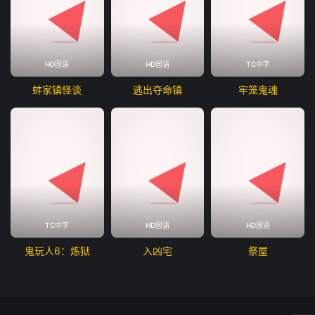
HD国语
HD国语
TC中字
蚌家镇怪谈
逃出夺命镇
牢笼鬼魂
TC中字
HD国语
HD国语
鬼玩人6：炼狱
入凶宅
祭屋