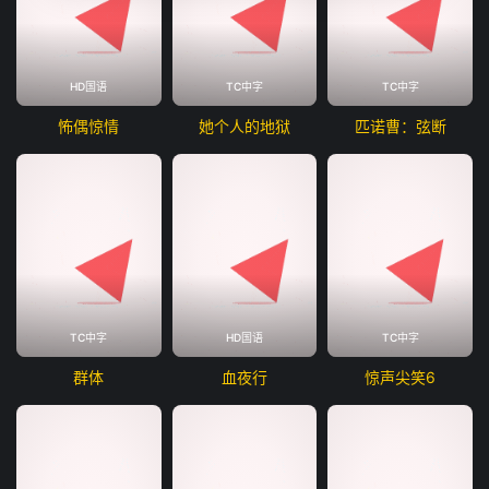
HD国语
TC中字
TC中字
怖偶惊情
她个人的地狱
匹诺曹：弦断
TC中字
HD国语
TC中字
群体
血夜行
惊声尖笑6