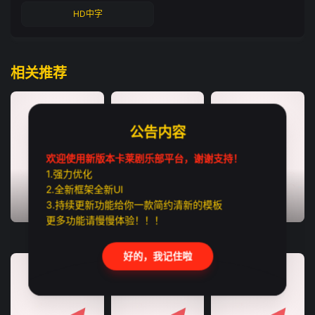
HD中字
相关推荐
公告内容
欢迎使用新版本卡莱剧乐部平台，谢谢支持！
1.强力优化
2.全新框架全新UI
3.持续更新功能给你一款简约清新的模板
TC中字
HD中字
TC中字
更多功能请慢慢体验！！！
猛尸一家亲
恶魔之口
利未记
好的，我记住啦