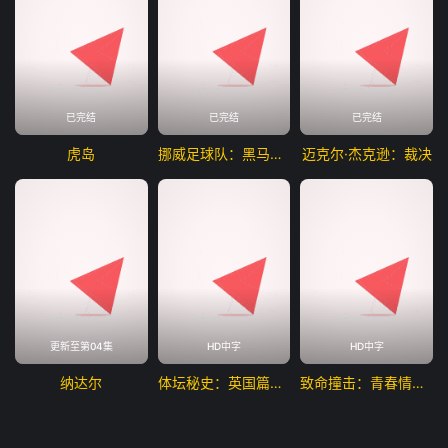
已完结
已完结
已完结
虎岛
挪威足球队：黑马之路
迈克尔·杰克逊：裁决
更新至第04集
HD中字
HD中字
纳达尔
体坛秘史：英国篇：利物浦的伊斯坦布尔奇迹
致命撞击：青春情杀案