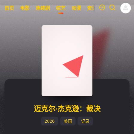
首页
电影
连续剧
综艺
动漫
资讯
明星
周表
我的观影记录
暂无观看影片的记录
迈克尔·杰克逊：裁决
2026
美国
记录