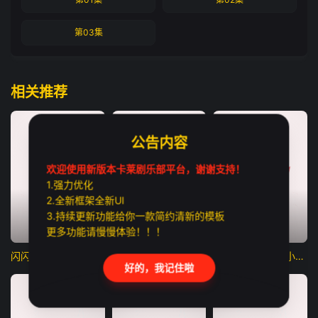
第03集
相关推荐
公告内容
欢迎使用新版本卡莱剧乐部平台，谢谢支持！
1.强力优化
2.全新框架全新UI
3.持续更新功能给你一款简约清新的模板
更多功能请慢慢体验！！！
更新至第04集
已完结
HD中字
闪闪的儿科医生第四季
寻迹庞贝古城：与汤姆·希德勒斯顿同行
改变西班牙的48小时：恐怖组织人质事件
好的，我记住啦