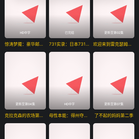
HD中字
已完结
更新至第02集
惊涛梦魇：豪华邮轮沉没事件
731实录：日本731部队新罪证披露
欢迎来到雷克瑟姆第五季
更新至第04集
HD中字
更新至第07集
克拉克森的农场第五季
母性本能：得州夺胎案
了不起的妈妈第二季