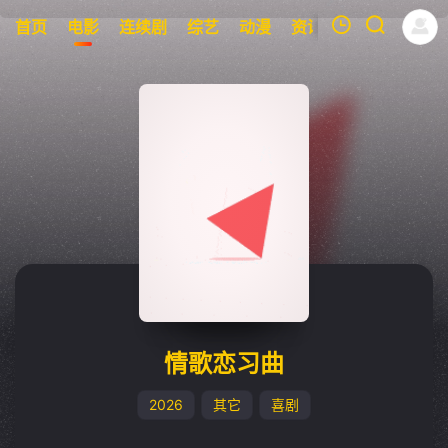
首页
电影
连续剧
综艺
动漫
资讯
明星
周表
我的观影记录
暂无观看影片的记录
情歌恋习曲
2026
其它
喜剧