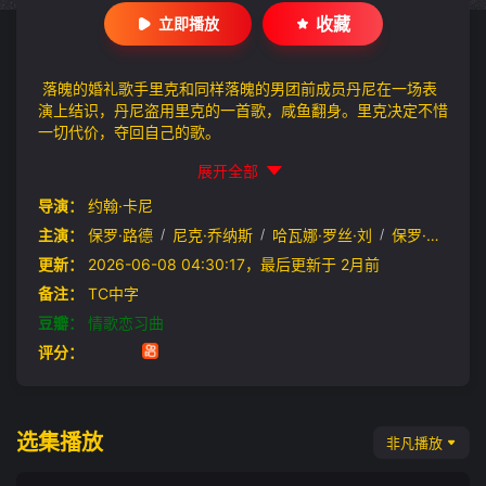
收藏
立即播放
落魄的婚礼歌手里克和同样落魄的男团前成员丹尼在一场表
演上结识，丹尼盗用里克的一首歌，咸鱼翻身。里克决定不惜
一切代价，夺回自己的歌。
展开全部
导演：
约翰·卡尼
主演：
保罗·路德
/
尼克·乔纳斯
/
哈瓦娜·罗丝·刘
/
保罗·雷德
/
更新：
2026-06-08 04:30:17，最后更新于 2月前
备注：
TC中字
豆瓣：
情歌恋习曲
评分：
选集播放
非凡播放