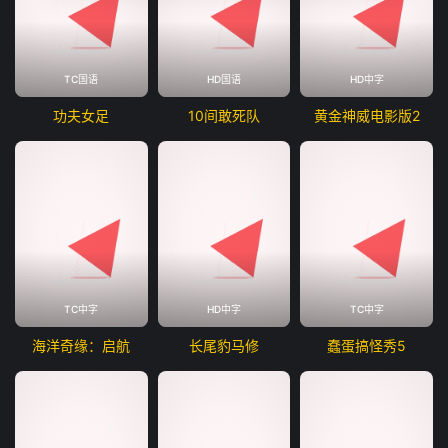
TC国语
HD国语
HD中字
功夫女足
10间敢死队
黄金神威电影版2
TC中字
HD中字
TC中字
海洋奇缘：启航
长尾豹马修
蠢蛋搞怪秀5