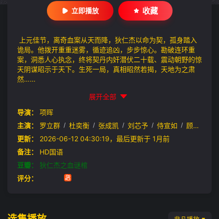
收藏
立即播放
上元佳节，离奇血案从天而降，狄仁杰以命为契，孤身踏入
诡局。他拨开重重迷雾，循迹追凶，步步惊心。勘破连环重
案，洞悉人心执念，终将契丹内奸潜伏二十载、震动朝野的惊
天阴谋昭示于天下。生死一局，真相昭然若揭，天地为之肃
然……
展开全部
导演：
项晖
主演：
罗立群
/
杜奕衡
/
张成凯
/
刘芯予
/
侍宣如
/
顾旭希
/
更新：
2026-06-12 04:30:19，最后更新于 1月前
备注：
HD国语
豆瓣：
狄仁杰之血谜棺
评分：