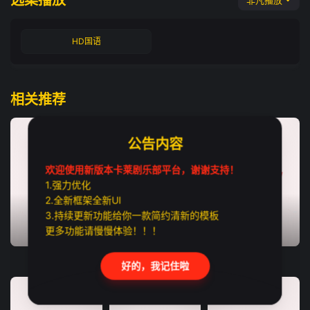
选集播放
非凡播放
HD国语
相关推荐
公告内容
欢迎使用新版本卡莱剧乐部平台，谢谢支持！
1.强力优化
2.全新框架全新UI
3.持续更新功能给你一款简约清新的模板
更多功能请慢慢体验！！！
TC国语
HD中字
TC中字
绝密任务
最后孤屋
孤军突围
好的，我记住啦