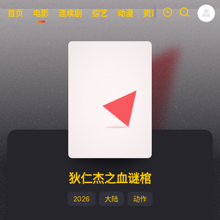
首页
电影
连续剧
综艺
动漫
资讯
明星
周表
我的观影记录
暂无观看影片的记录
狄仁杰之血谜棺
2026
大陆
动作