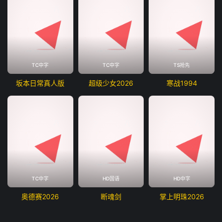
TC中字
TC中字
TS抢先
坂本日常真人版
超级少女2026
寒战1994
TC中字
HD国语
HD中字
奥德赛2026
断魂剑
掌上明珠2026