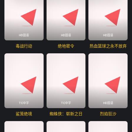
HD国语
HD国语
HD国语
毒战行动
绝地密令
热血篮球之永不放弃
TC中字
TC中字
HD国语
鲨笼绝境
蜘蛛侠：崭新之日
烈焰狂沙