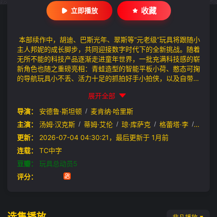
收藏
立即播放
本部续作中，胡迪、巴斯光年、翠斯等“元老级”玩具将跟随小
主人邦妮的成长脚步，共同迎接数字时代下的全新挑战。随着
无所不能的科技产品逐渐走进童年世界，一批充满科技感的崭
新角色也随之重磅亮相：青蛙造型的智能平板小荷、憨态可掬
的导航玩具小不丢、活力十足的抓拍好手小拍侠，以及自带笑
点的臭屁小机灵。 当身边的同龄朋友们开始沉浸在科技玩具
展开全部
带来的“电子陪伴”中，而玩具伙伴们也迎来了前所未有的生存
难题：在屏幕占据注意力的时代，玩具的时代真的结束了吗？
导演：
安德鲁·斯坦顿
/
麦肯纳·哈里斯
在“被取代”危机的当下，这群玩具伙伴还能否携手，帮助邦妮
主演：
汤姆·汉克斯
/
蒂姆·艾伦
/
琼·库萨克
/
格蕾塔·李
/
基努·
找回属于自己的真实友谊与快乐？
更新：
2026-07-04 04:30:21，最后更新于 1月前
连载：
TC中字
豆瓣：
玩具总动员5
评分：