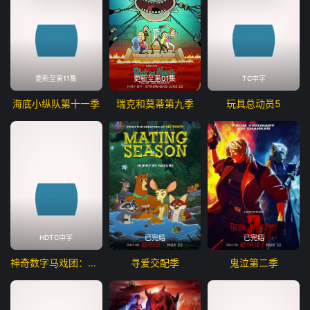
更新至第11集
更新至第01集
TC中字
海底小纵队第十一季
瑞克和莫蒂第九季
玩具总动员5
HDTC中字
已完结
已完结
神奇数字马戏团：谢幕演出
寻爱交配季
鬼泣第二季