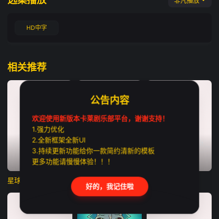
选集播放
非凡播放
HD中字
相关推荐
公告内容
欢迎使用新版本卡莱剧乐部平台，谢谢支持！
1.强力优化
2.全新框架全新UI
3.持续更新功能给你一款简约清新的模板
更多功能请慢慢体验！！！
已完结
已完结
更新至第01集
星球大战：幻境—第九个绝地武士
少年魔法师：后继者第三季
柯蒂斯总统
好的，我记住啦