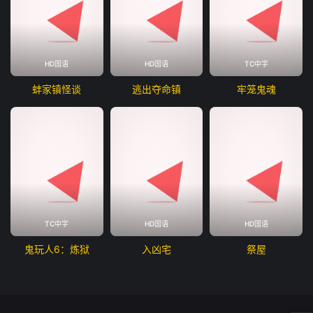
HD国语
HD国语
TC中字
蚌家镇怪谈
逃出夺命镇
牢笼鬼魂
TC中字
HD国语
HD国语
鬼玩人6：炼狱
入凶宅
祭屋