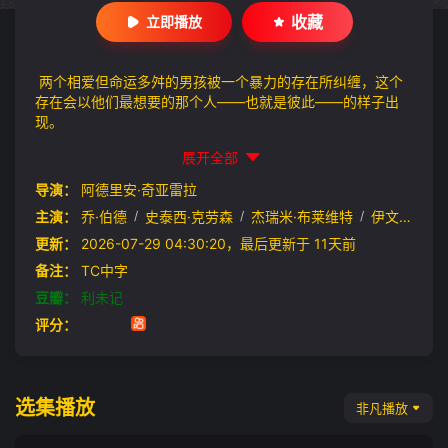
收藏
立即播放
两个相爱但命运多舛的男孩被一个暴力的存在所纠缠，这个
存在会以他们最想要的那个人——也就是彼此——的样子出
现。
展开全部
导演：
阿德里安·奇亚雷拉
主演：
乔·伯德
/
史泰西·克劳森
/
杰瑞米·布莱维特
/
伊文·莱斯利
更新：
2026-07-29 04:30:20，最后更新于 11天前
备注：
TC中字
豆瓣：
利未记
评分：
选集播放
非凡播放