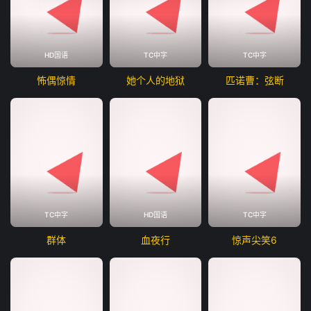
HD国语
TC中字
TC中字
怖偶惊情
她个人的地狱
匹诺曹：弦断
TC中字
HD国语
TC中字
群体
血夜行
惊声尖笑6