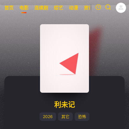
首页
电影
连续剧
综艺
动漫
资讯
明星
周表
我的观影记录
暂无观看影片的记录
利未记
2026
其它
恐怖