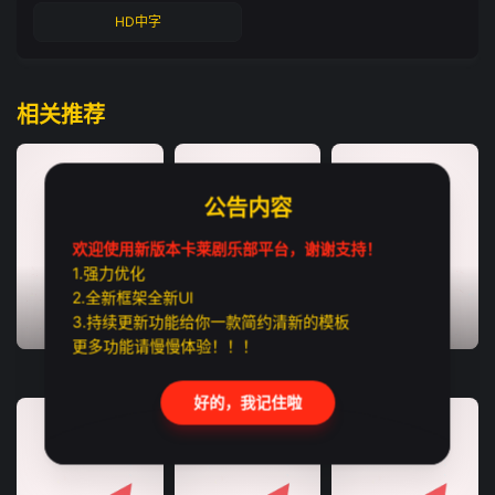
HD中字
相关推荐
公告内容
欢迎使用新版本卡莱剧乐部平台，谢谢支持！
1.强力优化
2.全新框架全新UI
3.持续更新功能给你一款简约清新的模板
TC中字
HD中字
TC中字
更多功能请慢慢体验！！！
猛尸一家亲
恶魔之口
利未记
好的，我记住啦