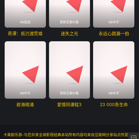
HD国语
更新至第01集
HD中字
奇谭：纸刃渡荒墟
迷失之光
永远心跳漏一拍
HD中字
更新至第01集
HD中字
欲海暗涌
爱情同课程3
23 000条生命
卡莱剧乐部-与您共享全球影视经典本站所有内容均来自互联网分享站点所提供的