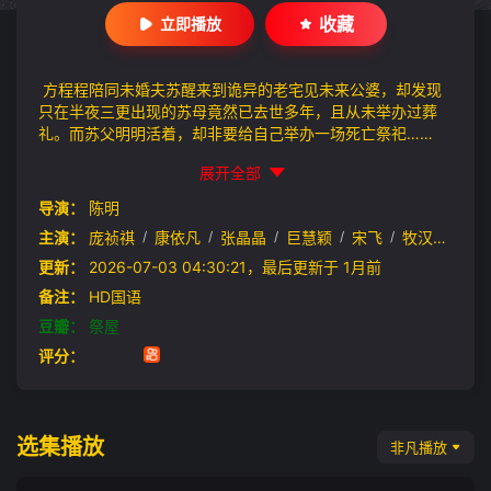
收藏
立即播放
方程程陪同未婚夫苏醒来到诡异的老宅见未来公婆，却发现
只在半夜三更出现的苏母竟然已去世多年，且从未举办过葬
礼。而苏父明明活着，却非要给自己举办一场死亡祭祀……
展开全部
导演：
陈明
主演：
庞祯祺
/
康依凡
/
张晶晶
/
巨慧颖
/
宋飞
/
牧汉彧
/
孙
更新：
2026-07-03 04:30:21，最后更新于 1月前
备注：
HD国语
豆瓣：
祭屋
评分：
选集播放
非凡播放