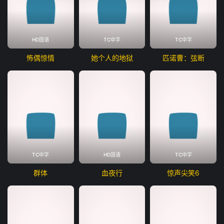
HD国语
TC中字
TC中字
怖偶惊情
她个人的地狱
匹诺曹：弦断
TC中字
HD国语
TC中字
群体
血夜行
惊声尖笑6