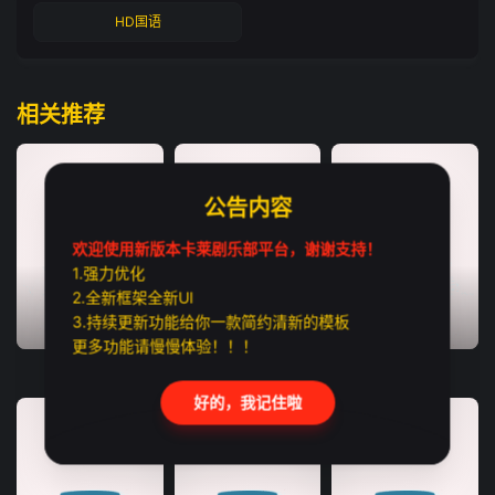
HD国语
相关推荐
公告内容
欢迎使用新版本卡莱剧乐部平台，谢谢支持！
1.强力优化
2.全新框架全新UI
3.持续更新功能给你一款简约清新的模板
TC中字
HD中字
TC中字
更多功能请慢慢体验！！！
猛尸一家亲
恶魔之口
利未记
好的，我记住啦