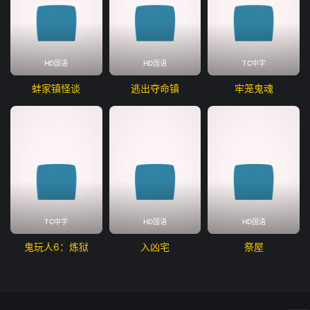
HD国语
HD国语
TC中字
蚌家镇怪谈
逃出夺命镇
牢笼鬼魂
TC中字
HD国语
HD国语
鬼玩人6：炼狱
入凶宅
祭屋