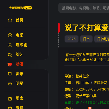
首页
说了不打算爱
电影
2026
日本
日韩动
连续剧
综艺
有一份通知从天而降来到没落
要找我？”尽管虽然觉得不可
动漫
的声音传达道“今后，我完全
资讯
导演：
松井仁之
主演：
石川由依
/
齐藤壮马
明星
更新：
2026-08-03 04:
连载：
更新至第01集
周表
豆瓣：
说了不打算爱我的公
专题
评分：