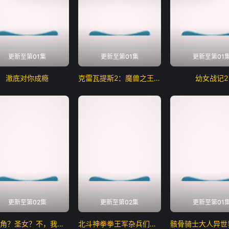
更新至第01集
更新至第01集
更新至第01
澈底对你成瘾
克雷瓦提斯2：魔兽之王与虚伪的勇者传承
幼女战记2
更新至第02集
更新至第02集
更新至第01
女主角？圣女？不，我是杂役女仆（自豪）！
北斗神拳拳王军杂兵们的挽歌