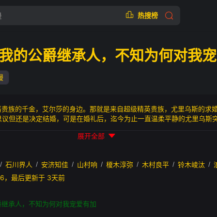
热搜榜
我的公爵继承人，不知为何对我宠
漫
贵族的千金，艾尔莎的身边。那就是来自超级精英贵族，尤里乌斯的求婚
思议但还是决定结婚，可是在婚礼后，迄今为止一直温柔平静的尤里乌斯
没有打算要爱你”？！性格别扭的次任公爵×积极向上的没落千金的令人焦
展开全部
/
石川界人
/
安济知佳
/
山村响
/
榎木淳弥
/
木村良平
/
铃木崚汰
/
30:16，最后更新于 3天前
爵继承人，不知为何对我宠爱有加