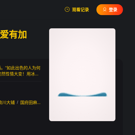
观看记录
登录
我的观影记录
爱有加
。“如此出色的人为何
暂无观看影片的记录
突然性情大变！用冰冷
急的心动恋爱故事
浪川大辅
/
国府田麻理子
/
田村真
/
内田真礼