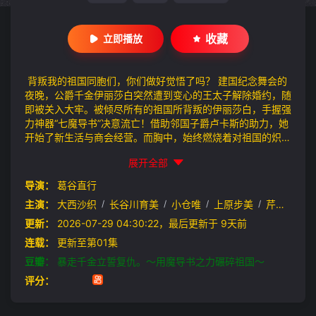
收藏
立即播放
背叛我的祖国同胞们，你们做好觉悟了吗？ 建国纪念舞会的
夜晚，公爵千金伊丽莎白突然遭到变心的王太子解除婚约，随
即被关入大牢。被倾尽所有的祖国所背叛的伊丽莎白，手握强
力神器“七魔导书”决意流亡！借助邻国子爵卢卡斯的助力，她
开始了新生活与商会经营。而胸中，始终燃烧着对祖国的炽烈
复仇之火——惨遭退婚×锒铛入狱的天才美少女，手握最强魔
展开全部
导书操控人脉、经济、武力，向背叛者们展开痛快淋漓的逆
袭。逆转复仇奇幻剧，此刻揭幕！
导演：
葛谷直行
主演：
大西沙织
/
长谷川育美
/
小仓唯
/
上原步美
/
芹泽优
/
更新：
2026-07-29 04:30:22，最后更新于 9天前
连载：
更新至第01集
豆瓣：
暴走千金立誓复仇。～用魔导书之力碾碎祖国～
评分：