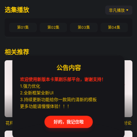
选集播放
非凡播放
第01集
第02集
第03集
第04集
相关推荐
公告内容
欢迎使用新版本卡莱剧乐部平台，谢谢支持！
1.强力优化
2.全新框架全新UI
3.持续更新功能给你一款简约清新的模板
更多功能请慢慢体验！！！
更新至第02集
更新至第01集
更新至第07集
好的，我记住啦
花样少男少女第二季
我独自盗墓
花仙子之魔法香对论