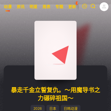
32
动漫
资讯
明星
周表
专题
更新
榜单
APP
我的观影记录
暂无观看影片的记录
暴走千金立誓复仇。～用魔导书之
力碾碎祖国～
2026
日本
日韩动漫