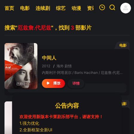
首页
电影
连续剧
综艺
动漫
资讯
明星
周表
我的观影记录
搜索"
厄兹詹.代尼兹
"，找到
3
部影片
电影
中间人
2012
/
海外
剧情
暂无观看影片的记录
内斯利汗·阿塔居尔 / Baris Hacihan / 厄兹詹.代尼兹 / Nihal Yalcin / Yasemin Conka
详情
播放
已完结
电影
公告内容
你是我的归宿
欢迎使用新版本卡莱剧乐部平台，谢谢支持！
1.强力优化
2012
/
海外
爱情
2.全新框架全新UI
厄兹詹.代尼兹,Gizem,Denizci