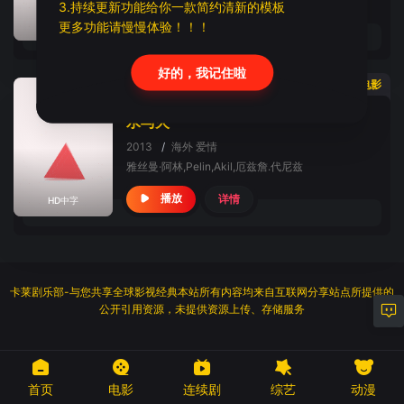
3.持续更新功能给你一款简约清新的模板
详情
播放
更多功能请慢慢体验！！！
HD中字
好的，我记住啦
电影
水与火
2013
/
海外
爱情
雅丝曼·阿林,Pelin,Akil,厄兹詹.代尼兹
详情
播放
HD中字
卡莱剧乐部-与您共享全球影视经典本站所有内容均来自互联网分享站点所提供的
公开引用资源，未提供资源上传、存储服务
首页
电影
连续剧
综艺
动漫