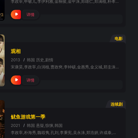
李政宰,申敏儿,李伊利雅,金桐俊,金甲洙,郑雄仁,郑满植,朴孝朱,赵福来
详情
电影
观相
2013
/
韩国
历史,剧情
宋康昊,李政宰,白润植,曹政奭,李钟硕,金惠秀,金义城,郑圭洙,蔡相宇,李润健,刘尚宰,李奎炯,金太祐,高昌锡
详情
连续剧
鱿鱼游戏第一季
2021
/
韩国
悬疑,惊悚,韩国
李政宰,朴海秀,魏嘏隽,孔刘,李秉宪,吴永洙,郑浩妍,许成泰,金周灵,李瑜美,阿努帕姆·特里帕蒂,金英玉,金范来,李书焕,金英善,朴惠珍,姜末琴,杰弗里·朱利亚诺,约翰,D.迈克斯,丹尼尔·C·肯尼迪