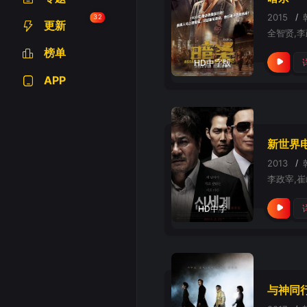
2015
/
32
更新
榜单
HD中字版
APP
新世界
2013
/
李政宰,崔
HD中字
与神同