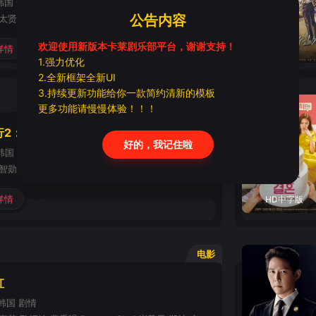
韩国
奇幻,剧情
公告内容
河正宇,车太贤,朱智勋,金香起,金东旭,艺秀晶,李政宰,吴达洙,林元熙,都暻秀,张光,郑海钧,金荷娜,金海淑,金秀安,马东锡
欢迎使用新版本卡莱剧乐部平台，谢谢支持！
详情
HD中字
1.强力优化
2.全新框架全新UI
3.持续更新功能给你一款简约清新的模板
电影
更多功能请慢慢体验！！！
行2：因与缘
好的，我记住啦
韩国
动作
河正宇,朱智勋,马东锡,金香起,李政宰,赵汉哲,金明坤,金东旭,郑惟安,都暻秀
详情
HD中字版
电影
虹
韩国
剧情