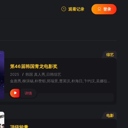
观看记录
登录
我的观影记录
综艺
第46届韩国青龙电影奖
暂无观看影片的记录
2025
/
韩国
真人秀,日韩综艺
金惠秀,柳演锡,朴赞郁,郑瑞景,曹英沃,朴海日,卞约汉,吴娜拉,李政宰,金东辉,金惠奫,汤唯,李贞贤
详情
电影
顶级较量