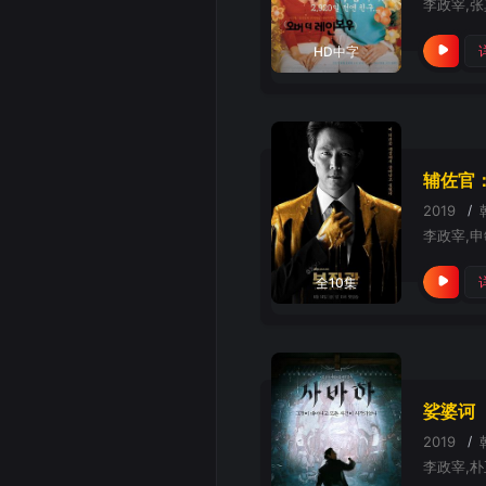
HD中字
辅佐官
2019
/
李政宰,申
全10集
娑婆诃
2019
/