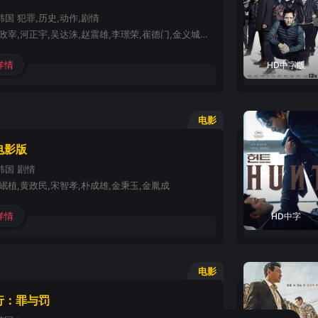
韩国
犯罪,历史,动作,剧情
全智贤,李政宰,河正宇,吴达洙,赵震雄,李璟荣,崔德门,金义城,朴丙垠,陈庆,金海淑,曹承佑,河知元
详情
HD中字版
电影
电影版
韩国
剧情
岷植,黄政民,宋智孝,朴成雄,金秉玉,金胤成
详情
HD中字
电影
行：罪与罚