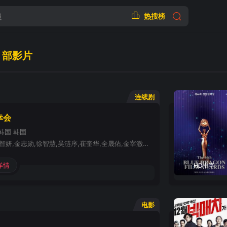
热搜榜
部影片
连续剧
幸会
韩国
韩国
李政宰,林智妍,金志勋,徐智慧,吴涟序,崔奎华,全晟佑,金宰澈,罗映姫,全秀景,金贤镇,陈浩恩,金范来
详情
HD中字
电影