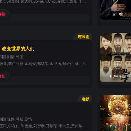
李政宰,张真英,孔炯轸,裴秀暻,Bo-eun,Choi,崔载元,郑灿,李海荣,Seong-Hoon,Lee,Yeong-Ju,Li,Yun-Hyeon,Park,金瑞亨,申银贞,严志媛
详情
全10集
连续剧
：改变世界的人们
韩国
剧情,韩国
敏儿,李伊利雅,金桐俊,郑镇荣,金甲洙,郑雄仁,林元熙
详情
HD中字版
电影
韩国
惊悚,悬疑,剧情
李政宰,朴正民,李在仁,陈善圭,刘智泰,郑镇荣,李大卫,黄贞敏,池承炫,郭英申,李文石,金范秀,表圣秀,林孝振,金有娜,郑美景,姜智贤,郑炳斗,金承铉,车顺裴,薛诗妍,许多晶,金贞薰,李珠实,金锦顺,金根英,郑西仁,金佳恩,李大贤,安贤彬,姜成哲,黄仁俊,金范洙