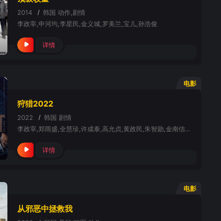
2014
/
韩国
动作,剧情
李政宰,申河均,李星民,金义城,罗美兰,宝儿,孙浩俊
详情
电影
狩猎2022
2022
/
韩国
剧情
李政宰,郑雨盛,全慧珍,许成泰,高允贞,黄政民,朱智勋,金南佶,朴成雄,赵祐镇,郑满植,金钟秀
详情
电影
从邪恶中拯救我