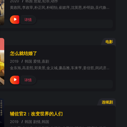
2020
/
韩国
悬疑,犯罪,动作
黄政民,李政宰,朴正民,朴昭怡,崔嬉序,沈英恩,朴明勋,吴代焕,宋永彰,李书焕,李泰剑,池炫俊,朴宰弘,文正秀,金敏植,宋宥弦,林成宰,丰原功补,白龙,水野智则,藏原健
详情
电影
怎么就结婚了
2019
/
韩国
爱情,喜剧
金东旭,高圣熙,郑美景,金义城,廉晶雅,车来亨,姜信哲,闵武济,刘承睦,李俊赫,金善映,黄宝罗,金明俊,李政宰,郑雨盛
详情
连续剧
辅佐官2：改变世界的人们
2019
/
韩国
剧情,韩国