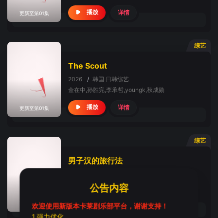
详情
播放
更新至第01集
综艺
The Scout
2026
/
韩国
日韩综艺
金在中,孙胜完,李承哲,youngk,秋成勋
详情
播放
更新至第01集
综艺
男子汉的旅行法
2026
/
韩国
日韩综艺
金钟国,秋成勋,姜大声
公告内容
详情
播放
更新至第01集
欢迎使用新版本卡莱剧乐部平台，谢谢支持！
1.强力优化