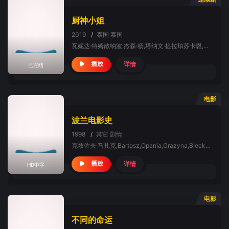
厨神小姐
2019
/
泰国
泰国
瓦妮达·特姆散纳波,杰森·杨,塔纳文·提拉珀苏卡恩,坦纳博迪·杰任,淳妮苷·内醉,Boom,Panadda,Wongphudee,Ya,Janya,Thanasawaangkoun,Jeab,Paweena,Charivsakul,Jaturong,Mokjok,Peter,Maiocchi,纳彭·普洛姆苏万,RoodBus,Phakphol,Tanpanit,Paramej,Noiam,Noon,Ramida,Prapasanobon
详情
播放
已完结
电影
波兰电影史
1998
/
其它
剧情
克兹佐夫·马扎克,Bartosz,Opania,Grazyna,Blecka-Kolska
详情
播放
HD中字
电影
不同的命运