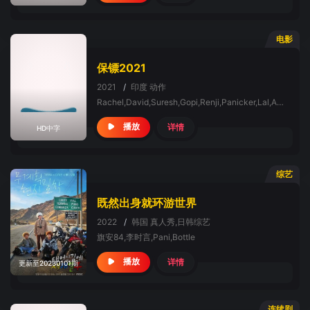
电影
保镖2021
2021
/
印度
动作
Rachel,David,Suresh,Gopi,Renji,Panicker,Lal,Anjali,Nair,Kichu,Tellus
详情
播放
HD中字
综艺
既然出身就环游世界
2022
/
韩国
真人秀,日韩综艺
旗安84,李时言,Pani,Bottle
详情
播放
更新至20230101期
连续剧