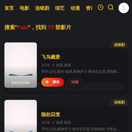
首页
电影
连续剧
综艺
动漫
资讯
明星
周表
我的观影记录
搜索"
Pani
"，找到
70
部影片
连续剧
飞鸟藏爱
2026
/
泰国
泰国
暂无观看影片的记录
亨利·迈伦,颂辛·珈潘,薇琳萨兰·唐绮苏瓦妮,塔那帕特·卡维拉,阿克卡拉威·纳缇帕特,Nok,Sinjai,Plengpanich,松希·努诺卡空希,Claude,Athaseri
详情
播放
更新至第05集
连续剧
隐欲囚笼
2026
/
泰国
泰国
亨利·迈伦,薇琳萨兰·唐绮苏瓦妮,塔那帕特·卡维拉,阿克卡拉威·纳缇帕特,Nok,Sinjai,Plengpanich