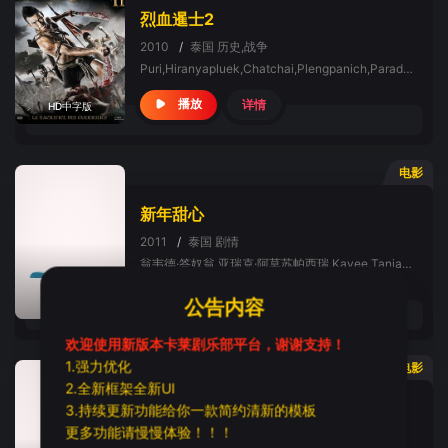
烈血暹士2
2010
/
泰国
历史,战争
Puri,Hiranyapluek,Chatchai,Plengpanich,Paradorn,Srichaphan
详情
播放
HD中字版
电影
新年甜心
2011
/
泰国
剧情
翁韦德·答奴翁,亚瑞克·阿莫苏帕西瑞,Kavee,Tanjararak,Kohtee,Aramboy,Tanakrit,Panitchwit,托尼·拉卡恩,阿芮根妲·马哈乐沙空,娜特慧兰·塔美,阿萍雅·萨库尔加伦苏,Unsumalin,Sirasakpatharamaetha,Keerati,Mahaprukpong,Santana,Supunyo,Jaturong,Phooboon,Viyada,Komarakul-Nanakor,Kriengsak,Hriengtong
详情
播放
HD中字
公告内容
欢迎使用新版本卡莱剧乐部平台，谢谢支持！
1.强力优化
电影
2.全新框架全新UI
情人节甜心
3.持续更新功能给你一款简约清新的模板
更多功能请慢慢体验！！！
2012
/
泰国
爱情