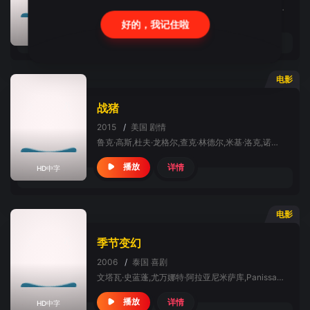
亚瑞克·阿莫苏帕西瑞,Kohtee,Aramboy,阿芮根妲·马哈乐沙空,Keerati,Mahaprukpong,Tanakrit,Panitchwit,阿萍雅·萨库尔加伦苏,安苏玛琳·瑟拉帕萨默莎,Kavee,Tanjararak,娜特慧兰·塔美,翁韦德·答奴翁
好的，我记住啦
详情
播放
HD中字
电影
战猪
2015
/
美国
剧情
鲁克·高斯,杜夫·龙格尔,查克·林德尔,米基·洛克,诺阿·西甘,Steven,Luke,瑞恩·凯利,Jake,Stormoen,K·C·克莱德,Randy,Beard,Apostolos,Gliarmis,Kellie,Hamilton,Nate,Harward,Maclain,Nelson,Angie,Papanikolas
详情
播放
HD中字
电影
季节变幻
2006
/
泰国
喜剧
文塔瓦·史蓝蓬,尤万娜特·阿拉亚尼米萨库,Panissara,Phimpru,拉楚·苏拉查拉斯,楚缇玛·提潘娜特,Chalermpol,Tuntawisut,Kazuki,Yano
详情
播放
HD中字