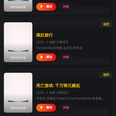
详情
播放
更新至第02集
综艺
疯狂旅行
2026
/
韩国
日韩综艺
Pani,Bottle,郑智薰,金武烈,李昇勋
详情
播放
更新至第01集
综艺
死亡游戏: 千万韩元赌起
2026
/
韩国
日韩综艺
李世石,洪榛浩,7High,Yurisa,Pani,Bottle,权圣晙,朴成雄,Pengsoo,张东民
详情
播放
更新至第06集