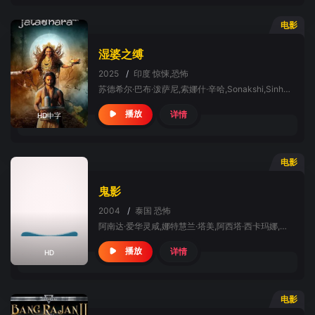
电影
湿婆之缚
2025
/
印度
惊悚,恐怖
苏德希尔·巴布·泼萨尼,索娜什·辛哈,Sonakshi,Sinha,迪芙雅.蔻斯拉.库马尔,Shilpa,Shirodkar,英迪拉·克里希南,Ravi,Prakaash,占西,拉杰夫·卡纳卡拉,Srinivas,Avasarala,Rupa,Lakshmi,Subhalekha,Sudhakar,Ravi,Mariya,Chakrapani,Ananda,Pradeep,Singh,Rawat,罗希特·帕萨克,拉伊斯卡尔·阿宁吉,Naveen,Neni,Rain,Anjali
详情
播放
HD中字
电影
鬼影
2004
/
泰国
恐怖
阿南达·爱华灵咸,娜特慧兰·塔美,阿西塔·西卡玛娜,Unnop,Chanpaibool,Titikarn,Tongprasearth,Sivagorn,Muttamara,Chachchaya,Chalemphol,Kachormsak,Naruepatr,Apichart,Chusakul,Binn,Kitchachonpong,Panitan,Mavichak,Samruay,Jaratjaroonpong,Jitlada,Korsangvichal,Duangporn,Sontikhan,Panu,
详情
播放
HD
电影