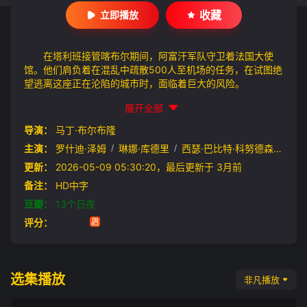
收藏
立即播放
在塔利班接管喀布尔期间，阿富汗军队守卫着法国大使
馆。他们肩负着在混乱中疏散500人至机场的任务，在试图绝
望逃离这座正在沦陷的城市时，面临着巨大的风险。
展开全部
导演：
马丁·布尔布隆
主演：
罗什迪·泽姆
/
琳娜·库德里
/
西瑟·巴比特·科努德森
/
克里
更新：
2026-05-09 05:30:20，最后更新于 3月前
备注：
HD中字
豆瓣：
13个日夜
评分：
选集播放
非凡播放