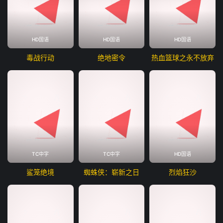
HD国语
HD国语
HD国语
毒战行动
绝地密令
热血篮球之永不放弃
TC中字
TC中字
HD国语
鲨笼绝境
蜘蛛侠：崭新之日
烈焰狂沙