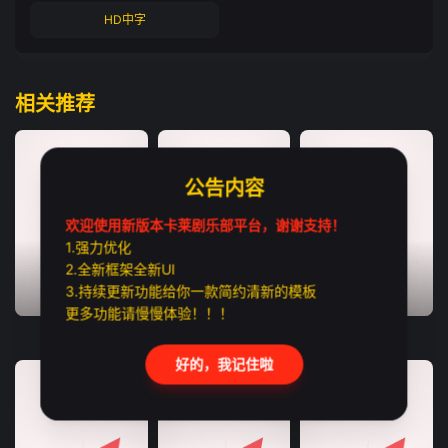
HD中字
相关推荐
公告内容
欢迎使用新版本卡莱剧乐部平台，谢谢支持！
1.强力优化
2.全新框架全新UI
3.持续更新功能给你一款简约清新的模板
TC国语
HD中字
TC中字
更多功能请慢慢体验！！！
绝密任务
最后孤屋
孤军突围
好的，我记住啦