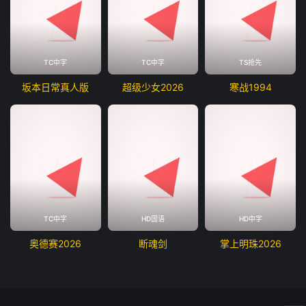
TC中字
TC中字
TS抢先
坂本日常真人版
超级少女2026
寒战1994
TC中字
HD国语
HD中字
奥德赛2026
断魂剑
掌上明珠2026