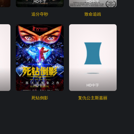
HD中字
HD中字
追分夺秒
致命追凶
HD中字
HD中字
死钻倒影
复仇公主斯嘉丽