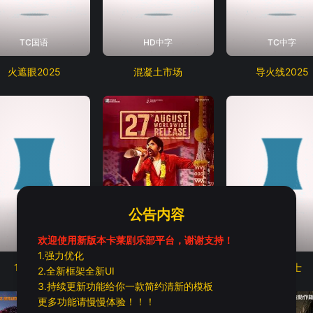
TC国语
HD中字
TC中字
火遮眼2025
混凝土市场
导火线2025
公告内容
HD中字
HD中字
TC中字
欢迎使用新版本卡莱剧乐部平台，谢谢支持！
1.强力优化
13个日夜
暴烈圣宴
沙漠战士
2.全新框架全新UI
3.持续更新功能给你一款简约清新的模板
更多功能请慢慢体验！！！