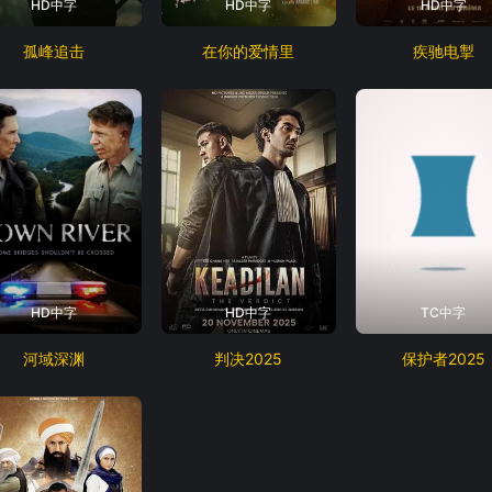
HD中字
HD中字
HD中字
孤峰追击
在你的爱情里
疾驰电掣
HD中字
HD中字
TC中字
河域深渊
判决2025
保护者2025