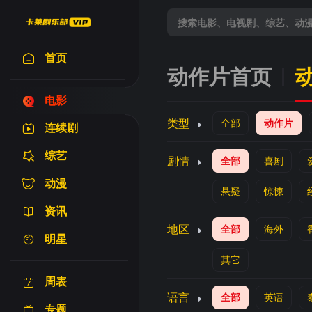
首页
动作片首页
电影
类型
全部
动作片
连续剧
综艺
剧情
全部
喜剧
动漫
悬疑
惊悚
资讯
地区
全部
海外
明星
其它
周表
语言
全部
英语
专题