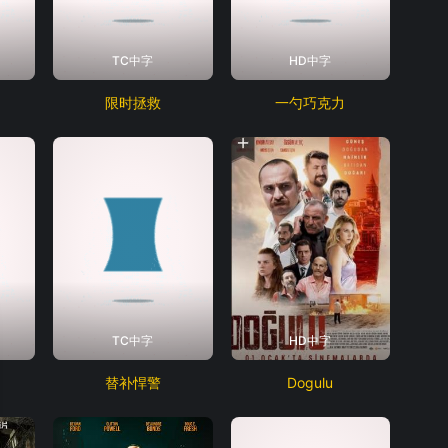
TC中字
HD中字
限时拯救
一勺巧克力
TC中字
HD中字
替补悍警
Dogulu