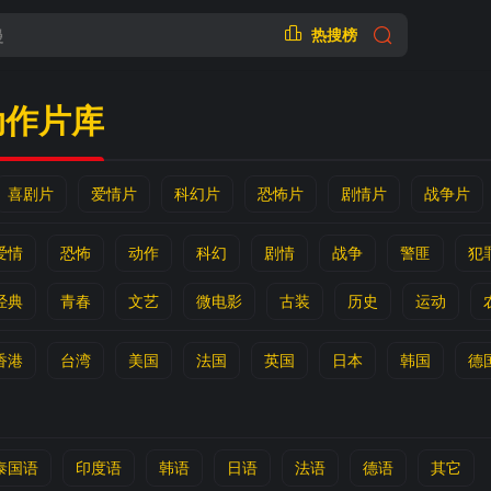
热搜榜
动作片库
喜剧片
爱情片
科幻片
恐怖片
剧情片
战争片
爱情
恐怖
动作
科幻
剧情
战争
警匪
犯
经典
青春
文艺
微电影
古装
历史
运动
香港
台湾
美国
法国
英国
日本
韩国
德
泰国语
印度语
韩语
日语
法语
德语
其它