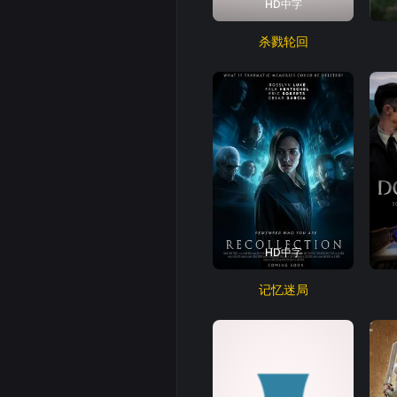
HD中字
杀戮轮回
HD中字
记忆迷局