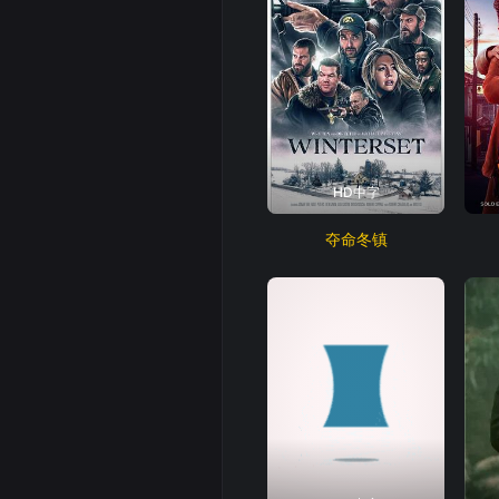
HD中字
夺命冬镇