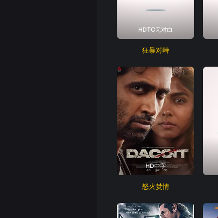
HDTC无对白
狂暴对峙
HD中字
怒火焚情