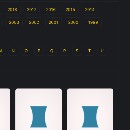
2018
2017
2016
2015
2014
2003
2002
2001
2000
1999
M
N
O
P
Q
R
S
T
U