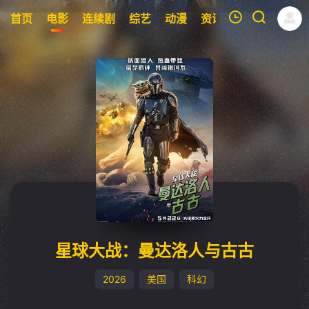
首页
电影
连续剧
综艺
动漫
资讯
明星
周表
我的观影记录
暂无观看影片的记录
星球大战：曼达洛人与古古
2026
美国
科幻