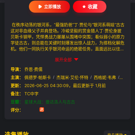
收藏
立即播放
在秩序动荡的银河系，“最强奶爸”丁·贾伦与“银河系萌娃”古古
这对非血缘父子并肩登场。冷峻坚毅的赏金猎人丁·贾伦身披
贝斯卡钢甲，凭悍勇战力屡屡从围堵中突围；看似弱小的原力
学徒古古，则总能在关键时刻爆发出惊人战力，为搭档化解危
机。他们一同执行关乎银河命运的绝密任务，直面远比以往更
为凶险的挑战与博弈。
展开全部
导演：
乔恩·费儒
主演：
佩德罗·帕斯卡
/
杰瑞米·艾伦·怀特
/
西格妮·韦弗
/
史蒂夫
更新：
2026-06-25 04:30:09，最后更新于 1月前
备注：
TC中字
豆瓣：
星球大战：曼达洛人与古古
评分：