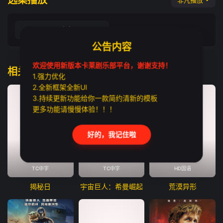
选集播放
非凡播放
HD中字
公告内容
欢迎使用新版本卡莱剧乐部平台，谢谢支持！
相关推荐
1.强力优化
2.全新框架全新UI
3.持续更新功能给你一款简约清新的模板
更多功能请慢慢体验！！！
好的，我记住啦
TC中字
TC中字
HD国语
揭秘日
宇宙巨人：希曼崛起
荒漠异形