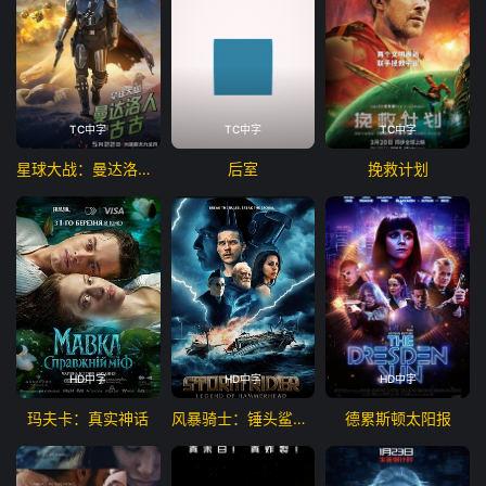
TC中字
TC中字
TC中字
星球大战：曼达洛人与古古
后室
挽救计划
HD中字
HD中字
HD中字
玛夫卡：真实神话
风暴骑士：锤头鲨的传说
德累斯顿太阳报