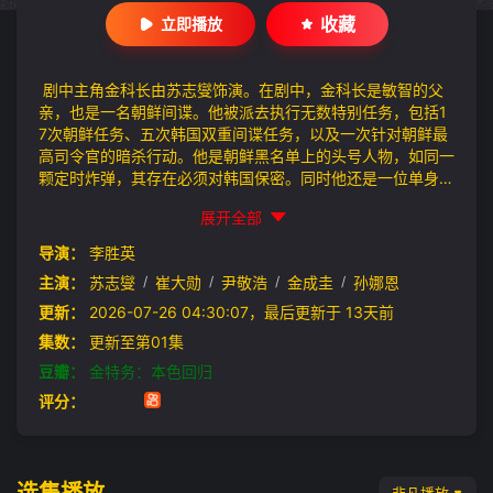
收藏
立即播放
剧中主角金科长由苏志燮饰演。在剧中，金科长是敏智的父
亲，也是一名朝鲜间谍。他被派去执行无数特别任务，包括1
7次朝鲜任务、五次韩国双重间谍任务，以及一次针对朝鲜最
高司令官的暗杀行动。他是朝鲜黑名单上的头号人物，如同一
颗定时炸弹，其存在必须对韩国保密。同时他还是一位单身父
亲，带着一个女儿，在韩国一家小型储蓄银行有一份稳定的工
展开全部
作，过着平凡的生活。
导演：
李胜英
主演：
苏志燮
/
崔大勋
/
尹敬浩
/
金成圭
/
孙娜恩
更新：
2026-07-26 04:30:07，最后更新于 13天前
集数：
更新至第01集
豆瓣：
金特务：本色回归
评分：