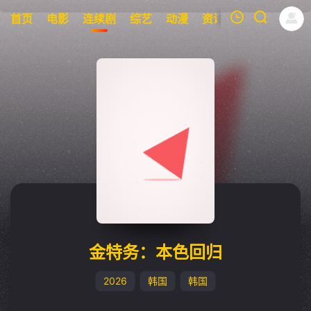
首页
电影
连续剧
综艺
动漫
资讯
明星
周表
我的观影记录
暂无观看影片的记录
金特务：本色回归
2026
韩国
韩国