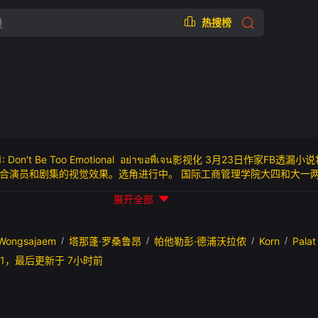
热搜榜
1: Don't Be Too Emotional อย่าขอพี่เจน影视化 3月23日作家
演员和剧集的视觉效果。选角进行中。 国际工商管理学院大四和大一两个同
P'Jane”不管是什么都能满足你的愿望。 ‘Jane Ari’不信，觉得好笑
展开全部
是别人眼中的那种人。他们的关系逐渐从前辈和后辈变成了浪漫的东西。然而
系会如何收场？
Wongsajaem
/
塔那蓬·罗桑鲁昂
/
帕他勒彭·德浦沃拉侬
/
Korn
/
Palat
30:11，最后更新于 7小时前