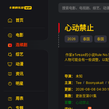
首页
心动禁止
电影
2026
泰国
泰国
连续剧
综艺
作家ฮวังซอล的小说Rule No.
人物可能会有一些调整，以配合
动漫
的故事。 在大学里，人们相信“
告，与学长交往，后来发现他不
资讯
了Jane的秘密……他们的关
导演：
未知
主演：
Tee
/
Boonyakait
/
明星
更新：
2026-08-08 04:
集数：
更新至第01集
周表
豆瓣：
心动禁止
专题
评分：