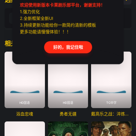
选集播放
非凡播放
欢迎使用新版本卡莱剧乐部平台，谢谢支持！
1.强力优化
2.全新框架全新UI
HD国语
3.持续更新功能给你一款简约清新的模板
更多功能请慢慢体验！！！
相关推荐
好的，我记住啦
HD国语
HD国语
TC中字
浴血忠魂
勇者无疆
戴高乐之战：淬炼时代