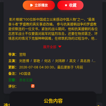
收藏
立即播放
影片根据“100位新中国成立以来感动中国人物”之一，“最美
奋斗者”罗盛教的真实事迹改编。 参与抗美援朝战争的罗盛教
是侦察连的一位文书，紧张的战斗期间，他和抗美援朝的各位
志愿军战士不仅要面对敌军的猛烈攻击，还要在物资匮乏、环
境恶劣的情况下克服种种困难，在修筑机场的过程当中，他和
志愿军战士用乐观坚韧的精神一次又一次的抵抗敌军的侵略，
展开全部
为抗美援朝战争做出了巨大贡献。在一次日常训练时，罗盛教
发现一名不慎跌入冰窟的孩童，面对-20℃的天气，罗盛教想
导演：
翌翔
都没想便跳入了冰窟当中，用自己的全身力气将孩童托起，最
主演：
刘思博
/
郭艳
/
何达
/
刘玮婷
/
高文
/
高名扬
/
曹羽
/
终因体力耗尽英勇牺牲。 每一位志愿军战士都在保家卫国的
道路上付出了巨大的努力和牺牲，他们的事迹和精神永远激励
更新：
2026-07-08 04:30:30，最后更新于 1月前
着每一个人！
备注：
HD国语
豆瓣：
勇者无疆
评分：
公告内容