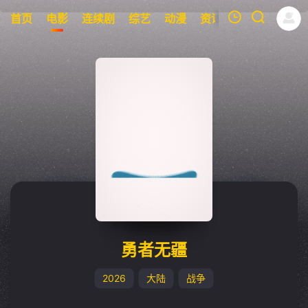
首页
电影
连续剧
综艺
动漫
资讯
明星
周表
我的观影记录
暂无观看影片的记录
勇者无疆
2026
大陆
战争