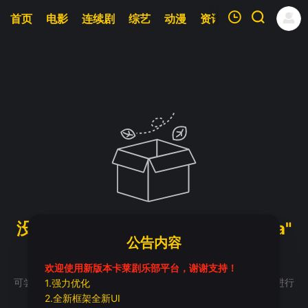
首页
电影
连续剧
综艺
动漫
资讯
明星
周表
我的观影记录
暂无观看影片的记录
没有找到与 "SaswatiGuhathakurta"
公告内容
相关的影片
｜
求片留言
欢迎使用新版本卡莱剧乐部平台，谢谢支持！
可尝试缩短关键词试试，如 庆余年第一季粤语 可换成 庆余年 进行
1.强力优化
搜索
2.全新框架全新UI