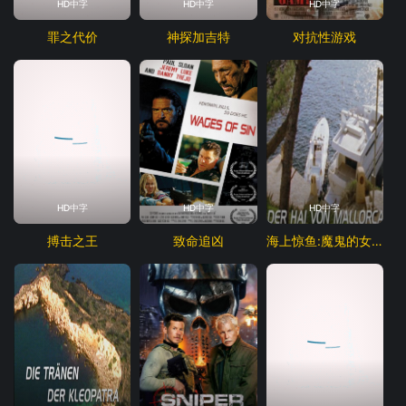
HD中字
HD中字
HD中字
罪之代价
神探加吉特
对抗性游戏
HD中字
HD中字
HD中字
搏击之王
致命追凶
海上惊鱼:魔鬼的女儿