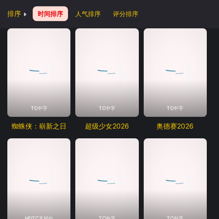
排序
时间排序
人气排序
评分排序
TC中字
TC中字
TC中字
蜘蛛侠：崭新之日
超级少女2026
奥德赛2026
HDTC无对白
TC中字
TC中字