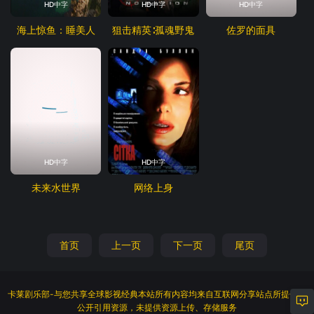
HD中字
HD中字
HD中字
海上惊鱼：睡美人
狙击精英∶孤魂野鬼
佐罗的面具
HD中字
HD中字
未来水世界
网络上身
首页
上一页
下一页
尾页
卡莱剧乐部-与您共享全球影视经典本站所有内容均来自互联网分享站点所提供的
公开引用资源，未提供资源上传、存储服务