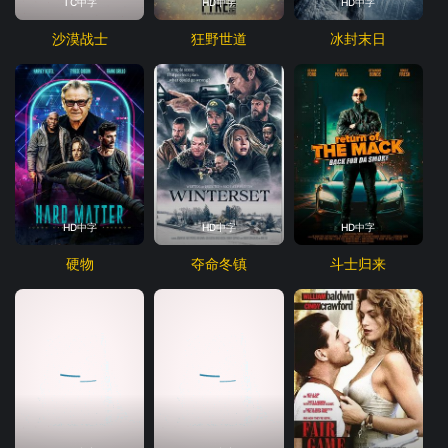
TC中字
HD中字
HD中字
沙漠战士
狂野世道
冰封末日
HD中字
HD中字
HD中字
硬物
夺命冬镇
斗士归来